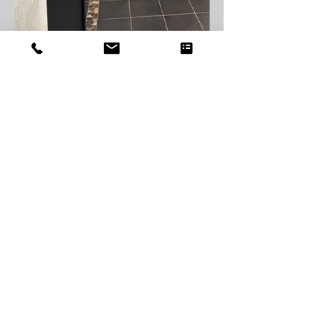
Produit
s
Cheminées gaz
Cheminées bois
Cheminées électriques
Poêles à bois
Poêles bio éthanol
Partenaires
Plan du site
Nous suivre