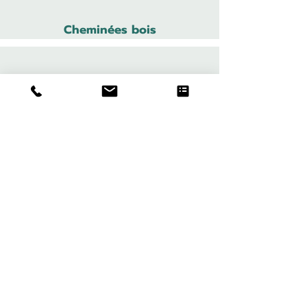
Cheminées bois
Cheministe
Cheminées
Poêles
Produit
s
Cheminées gaz